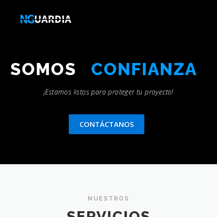
Saltar
al
Menú
contenido
NOSOTROS
BLOG NGUARDIA
GOBERNANZA
SOMOS
PARTNERS
CONTACTO
INTELIGENCIA
¡Estamos listos para proteger tu proyecto!
CONTÁCTANOS